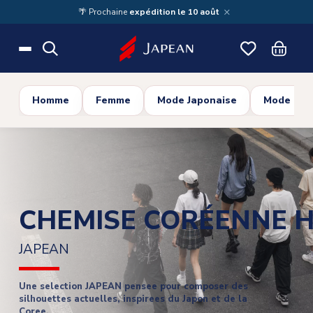
Skip to main content
×
🌴 Prochaine
expédition le 10 août
Homme
Femme
Mode Japonaise
Mode Cor
CHEMISE CORÉENNE 
JAPEAN
Une selection JAPEAN pensee pour composer des
silhouettes actuelles, inspirees du Japon et de la
Coree.