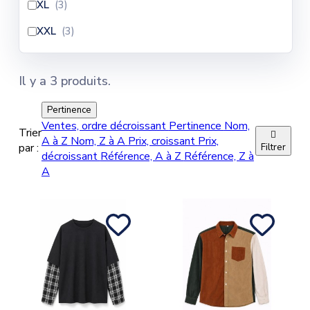
XL
(3
)
XXL
(3
)
Il y a 3 produits.
Pertinence
Ventes, ordre décroissant
Pertinence
Nom,
Trier

A à Z
Nom, Z à A
Prix, croissant
Prix,
par :
Filtrer
décroissant
Référence, A à Z
Référence, Z à
A