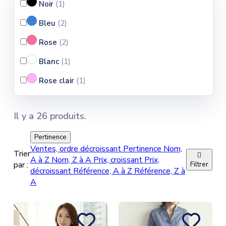
Noir
(1
)
Bleu
(2
)
Rose
(2
)
Blanc
(1
)
Rose clair
(1
)
Il y a 26 produits.
Pertinence
Ventes, ordre décroissant
Pertinence
Nom,
Trier

A à Z
Nom, Z à A
Prix, croissant
Prix,
par :
Filtrer
décroissant
Référence, A à Z
Référence, Z à
A