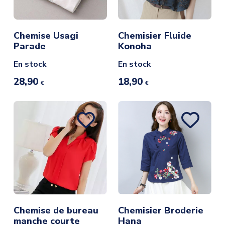
Chemise Usagi
Chemisier Fluide
Parade
Konoha
En stock
En stock
28,90
18,90
€
€
Chemise de bureau
Chemisier Broderie
manche courte
Hana