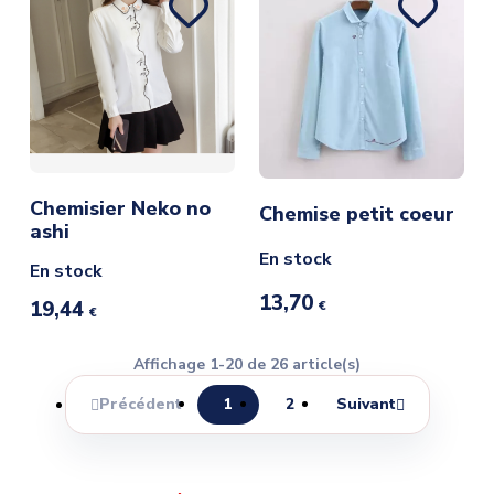
Chemisier Neko no
Chemise petit coeur
ashi
En stock
En stock
13,70
19,44
€
€
Affichage 1-20 de 26 article(s)
Précédent
1
2
Suivant

