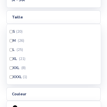
9
- 30
€
€
Taille
S
(20
)
M
(26
)
L
(25
)
XL
(21
)
XXL
(8
)
XXXL
(1
)
Couleur