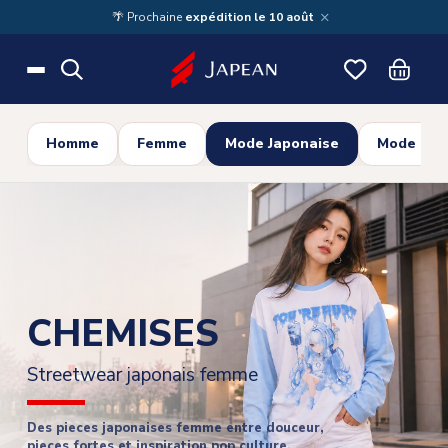
Skip to main content
×
🌴 Prochaine
expédition le 10 août
Homme
Femme
Mode Japonaise
Mode Cor
CHEMISES
Streetwear japonais femme
Des pieces japonaises femme entre douceur,
pieces fortes et inspiration pop culture.