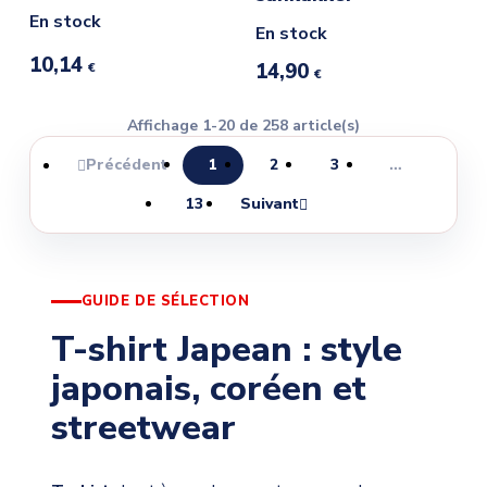
En stock
En stock
10,14
14,90
€
€
Affichage 1-20 de 258 article(s)
Précédent
1
2
3
…

13
Suivant

GUIDE DE SÉLECTION
T-shirt Japean : style
japonais, coréen et
streetwear