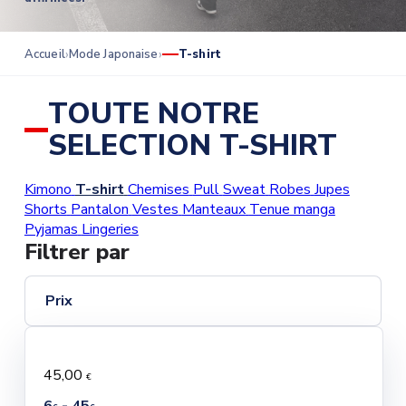
Accueil
Mode Japonaise
T-shirt
TOUTE NOTRE
SELECTION T-SHIRT
Kimono
T-shirt
Chemises
Pull
Sweat
Robes
Jupes
Shorts
Pantalon
Vestes
Manteaux
Tenue manga
Pyjamas
Lingeries
Filtrer par
Prix
45,00
€