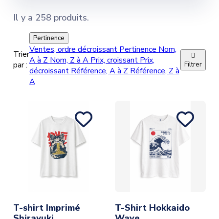
Argent
(1
)
Il y a 258 produits.
Vert
(1
)
Pertinence
Jaune
(3
)
Ventes, ordre décroissant
Pertinence
Nom,
Trier

A à Z
Nom, Z à A
Prix, croissant
Prix,
Bleu Ciel
(2
)
par :
Filtrer
décroissant
Référence, A à Z
Référence, Z à
Rose clair
(3
)
A
T-shirt Imprimé
T-Shirt Hokkaido
Shirayuki
Wave