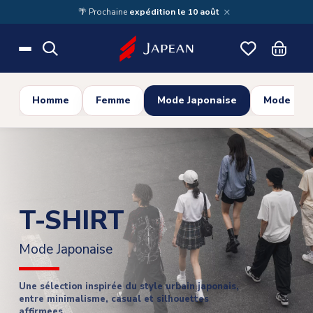
Skip to main content
×
🌴 Prochaine
expédition le 10 août
Homme
Femme
Mode Japonaise
Mode Cor
T-SHIRT
Mode Japonaise
Une sélection inspirée du style urbain japonais,
entre minimalisme, casual et silhouettes
affirmees.