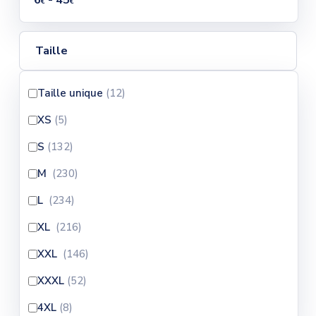
6
- 45
€
€
Taille
Taille unique
(12
)
XS
(5
)
S
(132
)
M
(230
)
L
(234
)
XL
(216
)
XXL
(146
)
XXXL
(52
)
4XL
(8
)