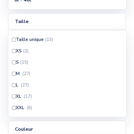
6
- 46
€
€
Taille
Taille unique
(13
)
XS
(1
)
S
(15
)
M
(27
)
L
(27
)
XL
(17
)
XXL
(6
)
Couleur