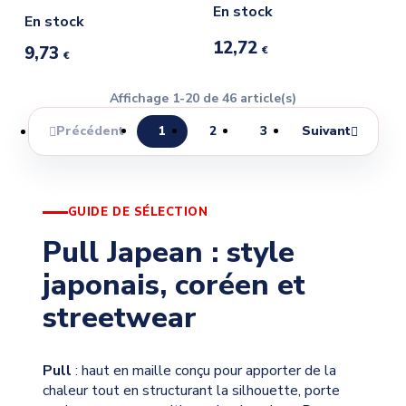
En stock
En stock
12,72
9,73
€
€
Affichage 1-20 de 46 article(s)
Précédent
1
2
3
Suivant


GUIDE DE SÉLECTION
Pull Japean : style
japonais, coréen et
streetwear
Pull
: haut en maille conçu pour apporter de la
chaleur tout en structurant la silhouette, porte