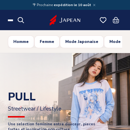
Skip to main content
×
🌴 Prochaine
expédition le 10 août
Homme
Femme
Mode Japonaise
Mode Cor
PULL
Streetwear / Lifestyle
Une selection feminine entre douceur, pieces
fortes et inspiration pop culture.