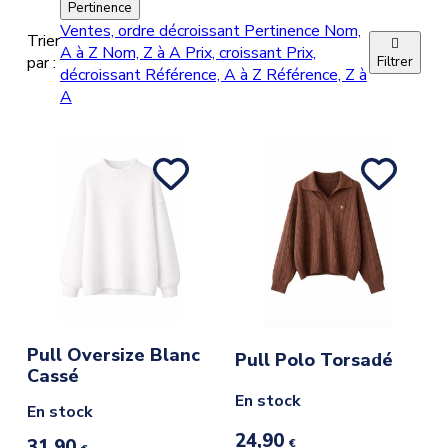
Pertinence
Rose clair
(1
)
Ventes, ordre décroissant
Pertinence
Nom,
Trier

A à Z
Nom, Z à A
Prix, croissant
Prix,
Saumon
(1
)
par :
Filtrer
décroissant
Référence, A à Z
Référence, Z à
Bleu marine
(1
)
A
Pull Oversize Blanc
Pull Polo Torsadé
Cassé
En stock
En stock
24,90
31,90
€