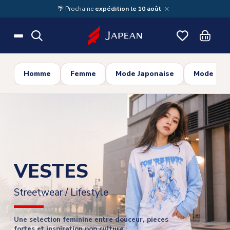
Skip to main content
×
🌴 Prochaine
expédition le 10 août
Homme
Femme
Mode Japonaise
Mode Cor
VESTES
Streetwear / Lifestyle
Une selection feminine entre douceur, pieces
fortes et inspiration pop culture.