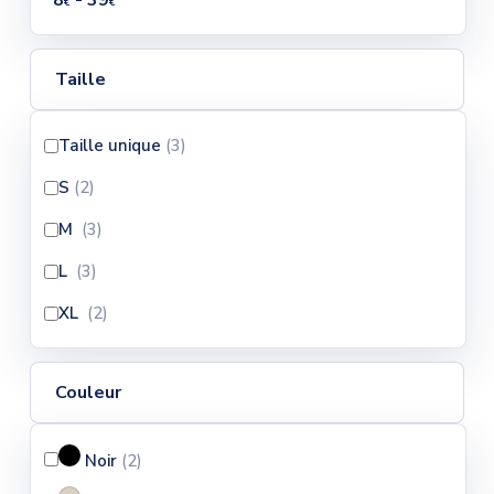
8
- 39
€
€
Taille
Taille unique
(3
)
S
(2
)
M
(3
)
L
(3
)
XL
(2
)
Couleur
Noir
(2
)