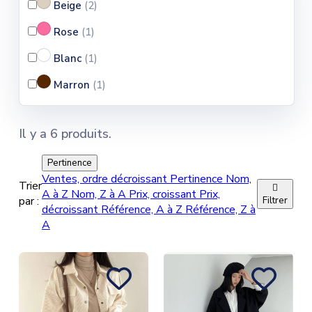
Beige
(2
)
Rose
(1
)
Blanc
(1
)
Marron
(1
)
Il y a 6 produits.
Pertinence
Ventes, ordre décroissant
Pertinence
Nom,
Trier

A à Z
Nom, Z à A
Prix, croissant
Prix,
par :
Filtrer
décroissant
Référence, A à Z
Référence, Z à
A