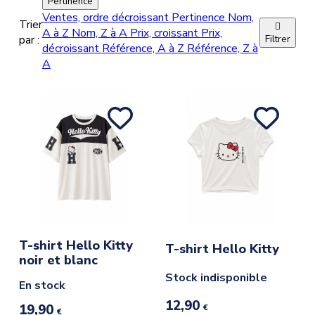
Pertinence
Jaune
(2
)
Ventes, ordre décroissant
Pertinence
Nom,
Trier

A à Z
Nom, Z à A
Prix, croissant
Prix,
Rose clair
(2
)
par :
Filtrer
décroissant
Référence, A à Z
Référence, Z à
A
T-shirt Hello Kitty
T-shirt Hello Kitty
noir et blanc
Stock indisponible
En stock
12,90
19,90
€
€