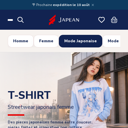
Skip to main content
×
🌴 Prochaine
expédition le 10 août
Homme
Femme
Mode Japonaise
Mode Cor
T-SHIRT
Streetwear japonais femme
Des pieces japonaises femme entre douceur,
pieces fortes et inspiration pop culture.