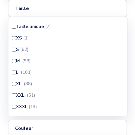
Taille
Taille unique
(7
)
XS
(1
)
S
(62
)
M
(98
)
L
(101
)
XL
(88
)
XXL
(51
)
XXXL
(13
)
Couleur