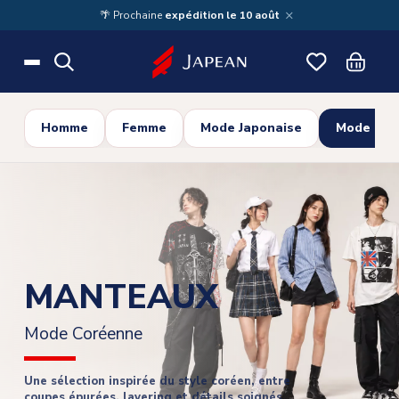
Skip to main content
×
🌴 Prochaine
expédition le 10 août
Homme
Femme
Mode Japonaise
Mode Cor
MANTEAUX
Mode Coréenne
Une sélection inspirée du style coréen, entre
coupes épurées, layering et détails soignés.