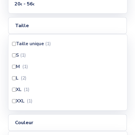
20
- 56
€
€
Taille
Taille unique
(1
)
S
(1
)
M
(1
)
L
(2
)
XL
(1
)
XXL
(1
)
Couleur