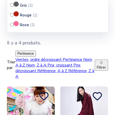
Gris
(1
)
Rouge
(1
)
Rose
(2
)
Il y a 4 produits.
Pertinence
Ventes, ordre décroissant
Pertinence
Nom,
Trier

A à Z
Nom, Z à A
Prix, croissant
Prix,
par :
Filtrer
décroissant
Référence, A à Z
Référence, Z à
A