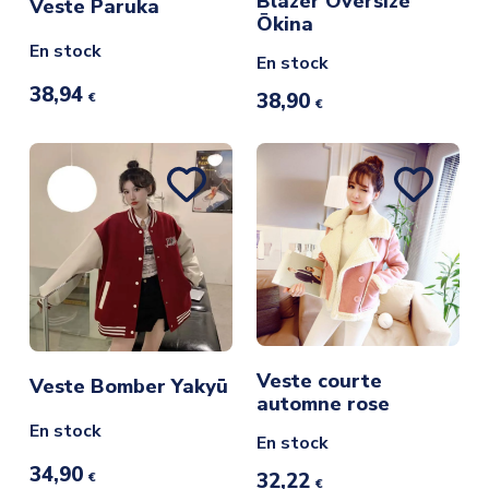
Blazer Oversize
Veste Paruka
Ōkina
En stock
En stock
38,94
38,90
€
€
Veste courte
Veste Bomber Yakyū
automne rose
En stock
En stock
34,90
32,22
€
€