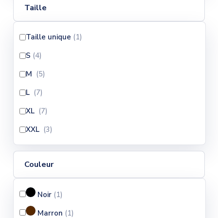
Taille
Taille unique
(1
)
S
(4
)
M
(5
)
L
(7
)
XL
(7
)
XXL
(3
)
Couleur
Noir
(1
)
Marron
(1
)