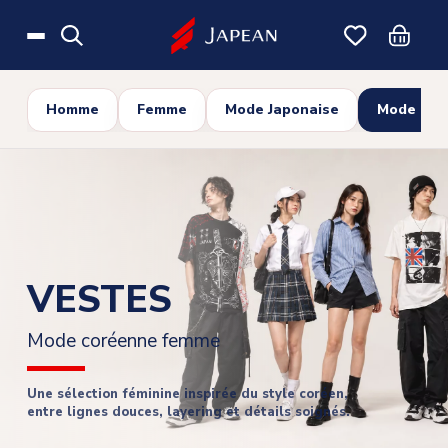
Skip to main content
Homme
Femme
Mode Japonaise
Mode Cor
VESTES
Mode coréenne femme
Une sélection féminine inspirée du style coréen,
entre lignes douces, layering et détails soignés.