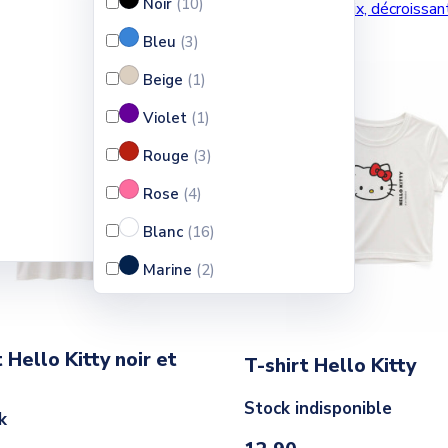
Noir
(10
)
croissant
Prix, décroissa
Bleu
(3
)
Beige
(1
)
Violet
(1
)
Rouge
(3
)
Rose
(4
)
Blanc
(16
)
Marine
(2
)
Argent
(1
)
Vert
(1
)
t Hello Kitty noir et
T-shirt Hello Kitty
Jaune
(2
)
Stock indisponible
k
Rose clair
(2
)