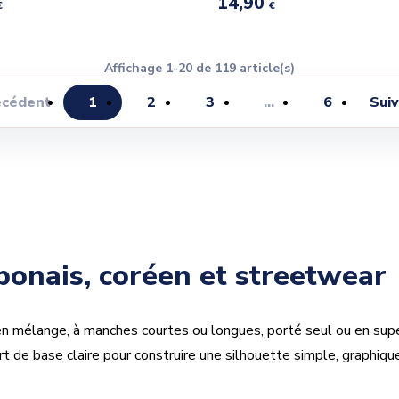
14,90
€
€
Affichage 1-20 de 119 article(s)
écédent
1
2
3
…
6
Sui
aponais, coréen et streetwear
n mélange, à manches courtes ou longues, porté seul ou en super
rt de base claire pour construire une silhouette simple, graphique