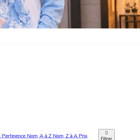

t
Pertinence
Nom, A à Z
Nom, Z à A
Prix,
Filtrer