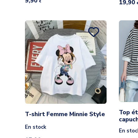
9,90
19,90
€
Top é
T-shirt Femme Minnie Style
capuc
En stock
En stoc