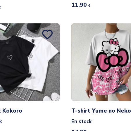
11,90
€
€
t Kokoro
T-shirt Yume no Nek
k
En stock