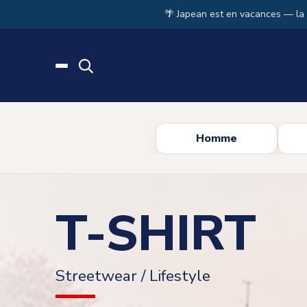
Skip to main content
🌴 Japean est en vacances — la
Homme
T-SHIRT
Streetwear / Lifestyle