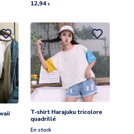
12,94
€
T-shirt Harajuku tricolore
waii
quadrillé
En stock