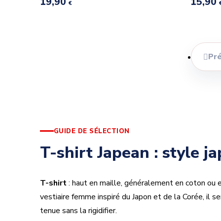
19,90
15,90
€
Pr

GUIDE DE SÉLECTION
T-shirt Japean : style j
T-shirt
: haut en maille, généralement en coton ou e
vestiaire femme inspiré du Japon et de la Corée, il se
tenue sans la rigidifier.