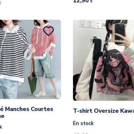
12,90
€
€
té Manches Courtes
T-shirt Oversize Kawai
he
En stock
k