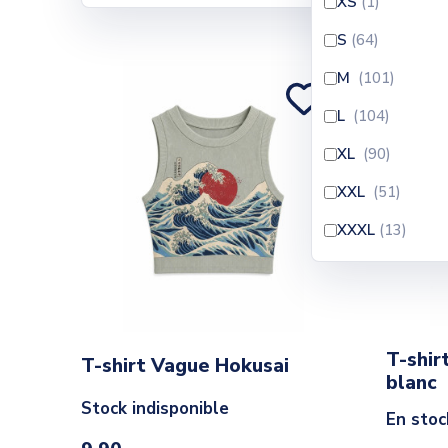
XS
(1
)
S
(64
)
M
(101
)
L
(104
)
XL
(90
)
XXL
(51
)
XXXL
(13
)
T-shir
T-shirt Vague Hokusai
blanc
Stock indisponible
En stoc