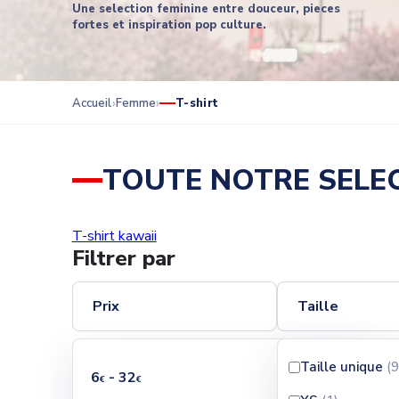
Une selection feminine entre douceur, pieces
fortes et inspiration pop culture.
Accueil
Femme
T-shirt
TOUTE NOTRE SELEC
T-shirt kawaii
Filtrer par
Prix
Taille
Taille unique
(9
6
- 32
€
€
Il y a 119 produits.