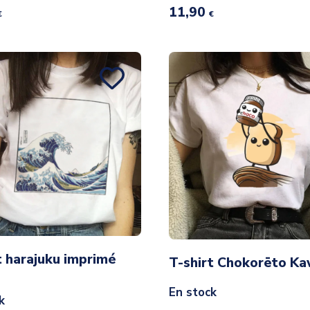
11,90
€
€
t harajuku imprimé
T-shirt Chokorēto Ka
En stock
k