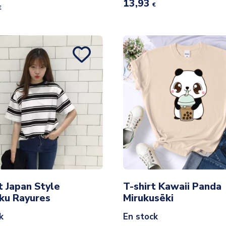
13,93
€
€
t Japan Style
T-shirt Kawaii Panda
ku Rayures
Mirukusēki
k
En stock