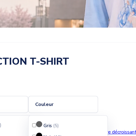
TION T-SHIRT
Couleur
)
Pertinence
Gris
(5
)
Trier
Ventes, ordre décroissan
par :