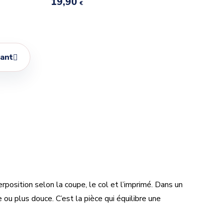
19,90
€
vant

position selon la coupe, le col et l’imprimé. Dans un
 ou plus douce. C’est la pièce qui équilibre une