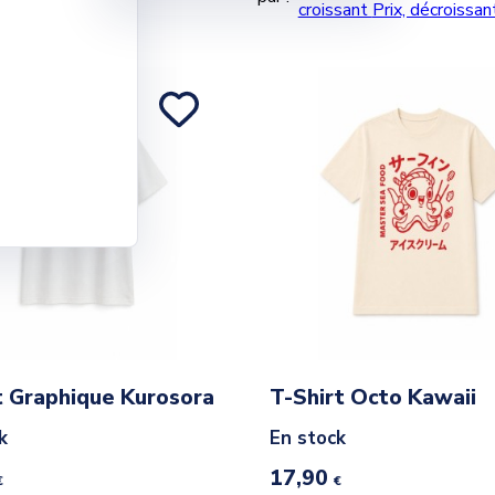
croissant
Prix, décroissa
t Graphique Kurosora
T-Shirt Octo Kawaii
k
En stock
17,90
€
€