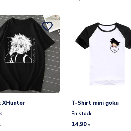
t XHunter
T-Shirt mini goku
k
En stock
14,90
€
€