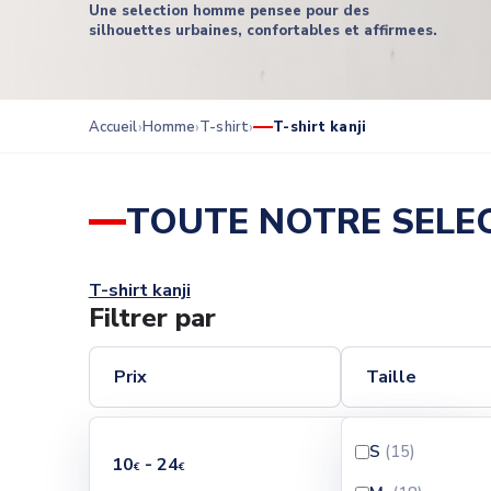
Une selection homme pensee pour des
silhouettes urbaines, confortables et affirmees.
Accueil
Homme
T-shirt
T-shirt kanji
TOUTE NOTRE SELEC
T-shirt kanji
Filtrer par
Prix
Taille
S
(15
)
10
- 24
€
€
Il y a 18 produits.