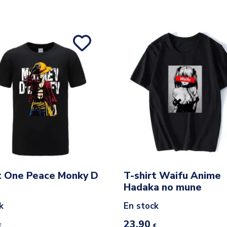
t One Peace Monky D
T-shirt Waifu Anime
Hadaka no mune
k
En stock
23,90
€
€