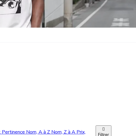

t
Pertinence
Nom, A à Z
Nom, Z à A
Prix,
Filtrer