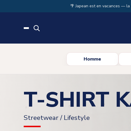
Skip to main content
🌴 Japean est en vacances — la
Homme
T-SHIRT K
Streetwear / Lifestyle