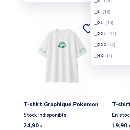
M
(18
)
L
(18
)
XL
(16
)
XXL
(11
)
XXXL
(7
)
4XL
(1
)
T-shirt Graphique Pokemon
T-shir
Stock indisponible
En stoc
24,90
19,90
€