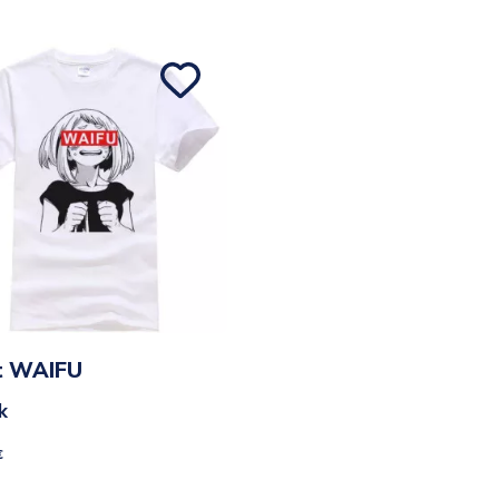
rt WAIFU
k
€