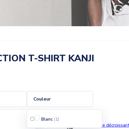
TION T-SHIRT KANJI
Couleur
Pertinence
Blanc
(1
)
Trier
Ventes, ordre décroissan
par :