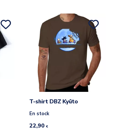
T-shirt DBZ Kyūto
En stock
22,90
€