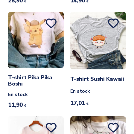
28,90
14,90
€
€
T-shirt Pika Pika
T-shirt Sushi Kawaii
Bōshi
En stock
En stock
17,01
11,90
€
€