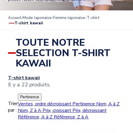
Accueil
Mode Japonaise
Femme Japonaise
T-shirt
T-shirt kawaii
TOUTE NOTRE
SELECTION T-SHIRT
KAWAII
T-shirt kawaii
Il y a 22 produits.
Pertinence
Trier
Ventes, ordre décroissant
Pertinence
Nom, A à Z
par :
Nom, Z à A
Prix, croissant
Prix, décroissant
Référence, A à Z
Référence, Z à A