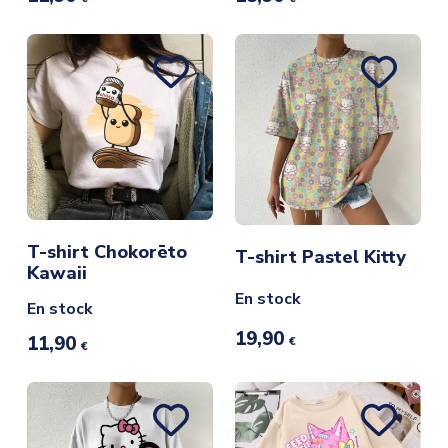
T-shirt Chokorēto
T-shirt Pastel Kitty
Kawaii
En stock
En stock
19,90
11,90
€
€