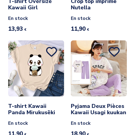
T-shirt Oversize
Crop top imprimé
Kawaii Girl
Nutella
En stock
En stock
13,93
11,90
€
€
T-shirt Kawaii
Pyjama Deux Pièces
Panda Mirukusēki
Kawaii Usagi kuukan
En stock
En stock
11,90
18,90
€
€