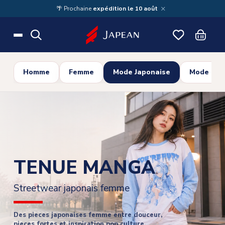
Skip to main content
×
🌴 Prochaine
expédition le 10 août
Homme
Femme
Mode Japonaise
Mode Cor
TENUE MANGA
Streetwear japonais femme
Des pieces japonaises femme entre douceur,
pieces fortes et inspiration pop culture.