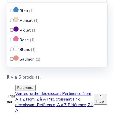
Bleu
(1
)
Abricot
(1
)
Violet
(1
)
Rose
(1
)
Blanc
(1
)
Saumon
(1
)
Il y a 5 produits.
Pertinence
Ventes, ordre décroissant
Pertinence
Nom,
Trier

A à Z
Nom, Z à A
Prix, croissant
Prix,
par :
Filtrer
décroissant
Référence, A à Z
Référence, Z à
A